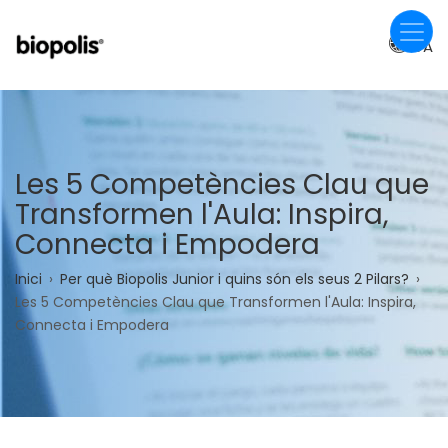
Vés
al
CA
contingut
Les 5 Competències Clau que
Transformen l'Aula: Inspira,
Connecta i Empodera
Fil
Inici
Per què Biopolis Junior i quins són els seus 2 Pilars?
Les 5 Competències Clau que Transformen l'Aula: Inspira,
d'ariadna
Connecta i Empodera