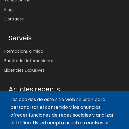
Tenda online
Blog
Contacte
Serveis
Formacions a mida
Facilitador Internacional
Llicencies Exclusives
Articles recents
Las cookies de este sitio web se usan para
Les 5 Competències Clau que Transformen l'Aula: Inspira,
Connecta i Empodera
personalizar el contenido y los anuncios,
11 oct. 2024
ofrecer funciones de redes sociales y analizar
Beneficis del Joc en l'Aprenentatge per a Adolescents
el tráfico. Usted acepta nuestras cookies si
9 ag. 2024