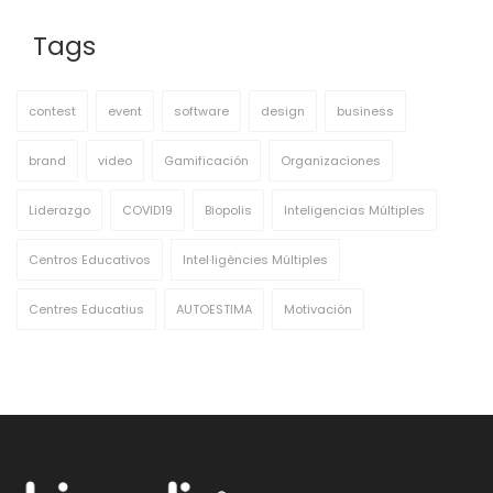
Tags
contest
event
software
design
business
brand
video
Gamificación
Organizaciones
Liderazgo
COVID19
Biopolis
Inteligencias Múltiples
Centros Educativos
Intel·ligències Múltiples
Centres Educatius
AUTOESTIMA
Motivación