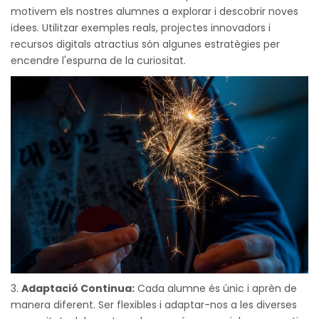
motivem els nostres alumnes a explorar i descobrir noves
idees. Utilitzar exemples reals, projectes innovadors i
recursos digitals atractius són algunes estratègies per
encendre l'espurna de la curiositat.
Adaptació Continua:
Cada alumne és únic i aprèn de
manera diferent. Ser flexibles i adaptar-nos a les diverses