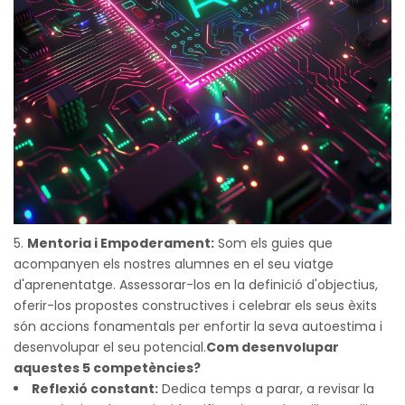
Mentoria i Empoderament:
Som els guies que
acompanyen els nostres alumnes en el seu viatge
d'aprenentatge. Assessorar-los en la definició d'objectius,
oferir-los propostes constructives i celebrar els seus èxits
són accions fonamentals per enfortir la seva autoestima i
desenvolupar el seu potencial.
Com desenvolupar
aquestes 5 competències?
Reflexió constant:
Dedica temps a parar, a revisar la