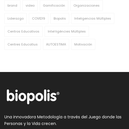
brand
video
Gamificación
Organizaciones
Liderazgo
COVID19
Biopolis
Inteligencias Múltiples
Centros Educativos
Intel·ligències Múltiples
Centres Educatius
AUTOESTIMA
Motivación
Una innovadora Metodología a través del Juego donde las
Personas y la Vida crecen.