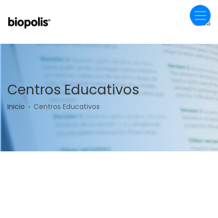
Pasar
al
ES
contenido
principal
Centros Educativos
Sobrescribir
Inicio
Centros Educativos
enlaces
de
ayuda
a
la