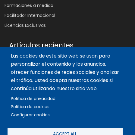
Formaciones a medida
Facilitador Internacional
Licencias Exclusivas
Artículos recientes
Las cookies de este sitio web se usan para
¿Por qué muchas reuniones no cambian nada?
personalizar el contenido y los anuncios,
4 Ago 2026
ofrecer funciones de redes sociales y analizar
Las 5 Competencias Clave que Transforman el Aula:
Inspira, Conecta y Empodera
el tráfico. Usted acepta nuestras cookies si
11 Oct 2024
continúa utilizando nuestro sitio web.
Los 3 enfoques que inspiran el diseño del tablero de Biopolis
Política de privacidad
14 Sep 2024
Política de cookies
Configurar cookies
Copyright © 2021 Biopolis®. All rights reserved.
Política de privacidad
·
Aviso legal
·
Configurar cookies
·
Política de
ACCEPT ALL