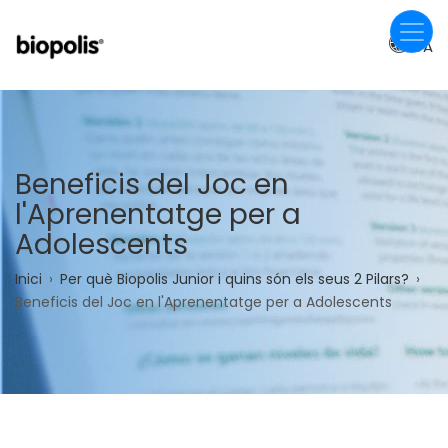
Vés
al
CA
contingut
Beneficis del Joc en
l'Aprenentatge per a
Adolescents
Fil
Inici
Per què Biopolis Junior i quins són els seus 2 Pilars?
Beneficis del Joc en l'Aprenentatge per a Adolescents
d'ariadna