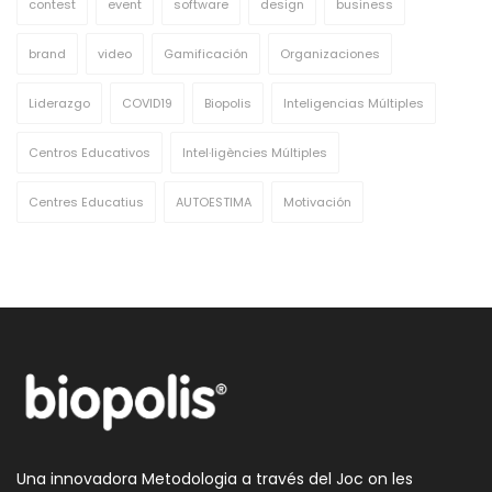
contest
event
software
design
business
brand
video
Gamificación
Organizaciones
Liderazgo
COVID19
Biopolis
Inteligencias Múltiples
Centros Educativos
Intel·ligències Múltiples
Centres Educatius
AUTOESTIMA
Motivación
Una innovadora Metodologia a través del Joc on les