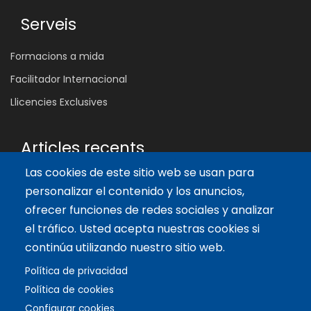
Serveis
Formacions a mida
Facilitador Internacional
Llicencies Exclusives
Articles recents
Las cookies de este sitio web se usan para
Les 5 Competències Clau que Transformen l'Aula: Inspira,
Connecta i Empodera
personalizar el contenido y los anuncios,
11 oct. 2024
ofrecer funciones de redes sociales y analizar
Beneficis del Joc en l'Aprenentatge per a Adolescents
el tráfico. Usted acepta nuestras cookies si
9 ag. 2024
continúa utilizando nuestro sitio web.
Les 5 etapes en l'evolució del Networking
Política de privacidad
23 maig 2024
Política de cookies
Configurar cookies