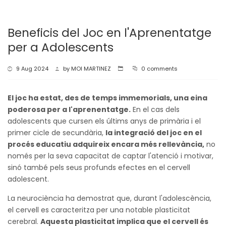
Beneficis del Joc en l'Aprenentatge
per a Adolescents
9 Aug 2024
by
MOI MARTINEZ
0 comments
El joc ha estat, des de temps immemorials, una eina
poderosa per a l'aprenentatge.
En el cas dels
adolescents que cursen els últims anys de primària i el
primer cicle de secundària,
la integració del joc en el
procés educatiu adquireix encara més rellevància,
no
només per la seva capacitat de captar l'atenció i motivar,
sinó també pels seus profunds efectes en el cervell
adolescent.
La neurociència ha demostrat que, durant l'adolescència,
el cervell es caracteritza per una notable plasticitat
cerebral.
Aquesta plasticitat implica que el cervell és