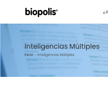
Pasar
al
¿J
contenido
principal
Inteligencias Múltiples
Sobrescribir
Inicio
Inteligencias Múltiples
enlaces
de
ayuda
a
la