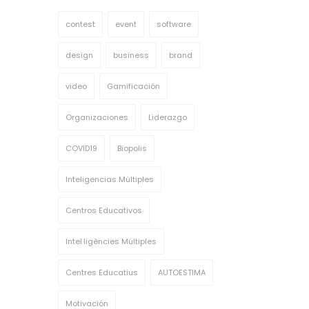
contest
event
software
design
business
brand
video
Gamificación
Organizaciones
Liderazgo
COVID19
Biopolis
Inteligencias Múltiples
Centros Educativos
Intel·ligències Múltiples
Centres Educatius
AUTOESTIMA
Motivación