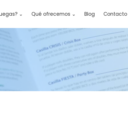
uegas? ⌄
Qué ofrecemos ⌄
Blog
Contacto