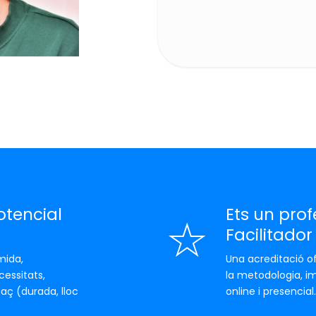
otencial
Ets un prof
Facilitador
mida,
Una acreditació of
cessitats,
la metodologia, im
aç (durada, lloc
online i presencial