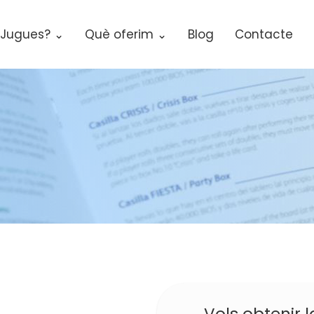
Jugues? ⌄
Què oferim ⌄
Blog
Contacte
Vols obtenir l