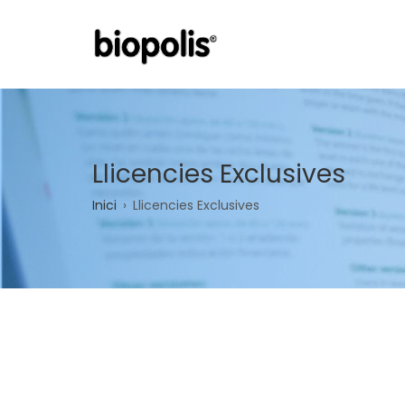
Vés
al
contingut
Llicencies Exclusives
Fil
Inici
Llicencies Exclusives
d'ariadna