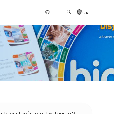
CA
a teva Llicència Exclusiva?