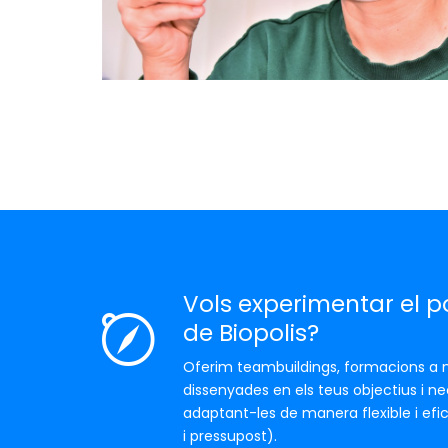
Vols experimentar el p
de Biopolis?
Oferim teambuildings, formacions a 
dissenyades en els teus objectius i ne
adaptant-les de manera flexible i efic
i pressupost).