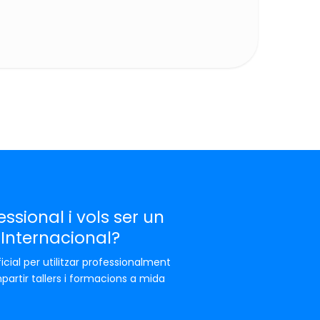
essional i vols ser un
 Internacional?
icial per utilitzar professionalment
partir tallers i formacions a mida
.