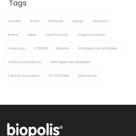
Tags
contest
event
software
design
business
brand
video
Gamificación
Organizaciones
Liderazgo
COVID19
Biopolis
Inteligencias Múltiples
Centros Educativos
Intel·ligències Múltiples
Centres Educatius
AUTOESTIMA
Motivación