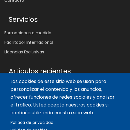
Contacto
Servicios
Formaciones a medida
Facilitador Internacional
Licencias Exclusivas
Artículos recientes
Las cookies de este sitio web se usan para
¿Por qué muchas reuniones no cambian nada?
personalizar el contenido y los anuncios,
4 Ago 2026
ofrecer funciones de redes sociales y analizar
Las 5 Competencias Clave que Transforman el Aula:
Inspira, Conecta y Empodera
el tráfico. Usted acepta nuestras cookies si
11 Oct 2024
continúa utilizando nuestro sitio web.
Los 3 enfoques que inspiran el diseño del tablero de Biopolis
Política de privacidad
14 Sep 2024