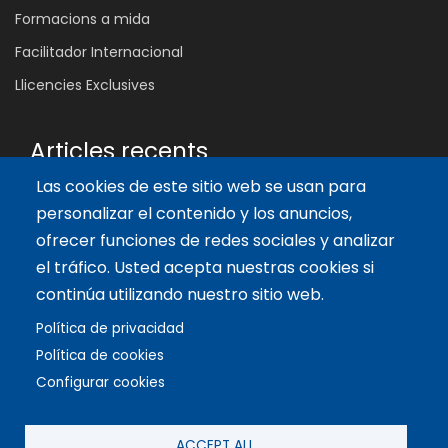
Formacions a mida
Facilitador Internacional
Llicencies Exclusives
Articles recents
Las cookies de este sitio web se usan para
Les 5 Competències Clau que Transformen l'Aula: Inspira,
Connecta i Empodera
personalizar el contenido y los anuncios,
11 oct. 2024
ofrecer funciones de redes sociales y analizar
Beneficis del Joc en l'Aprenentatge per a Adolescents
el tráfico. Usted acepta nuestras cookies si
9 ag. 2024
continúa utilizando nuestro sitio web.
Les 5 etapes en l'evolució del Networking
Política de privacidad
23 maig 2024
Política de cookies
Configurar cookies
Copyright © 2021 Biopolis®. All rights reserved.
Política de privacitat
·
Avis legal
·
Configura cookies
·
Política de cookies
·
Política
ACCEPT ALL