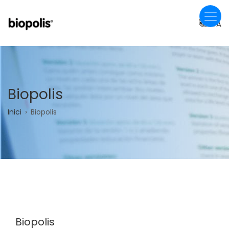
Vés
al
CA
contingut
Biopolis
Fil
Inici
Biopolis
d'ariadna
Biopolis