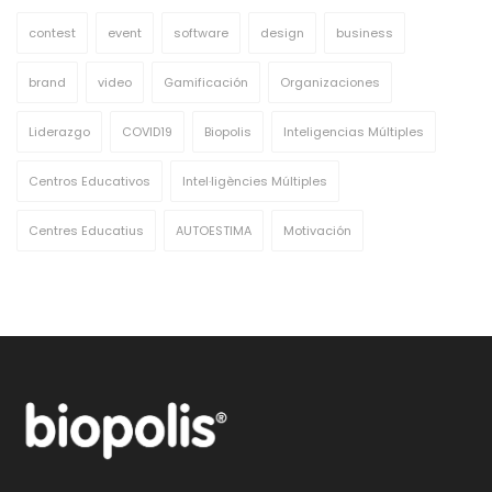
contest
event
software
design
business
brand
video
Gamificación
Organizaciones
Liderazgo
COVID19
Biopolis
Inteligencias Múltiples
Centros Educativos
Intel·ligències Múltiples
Centres Educatius
AUTOESTIMA
Motivación