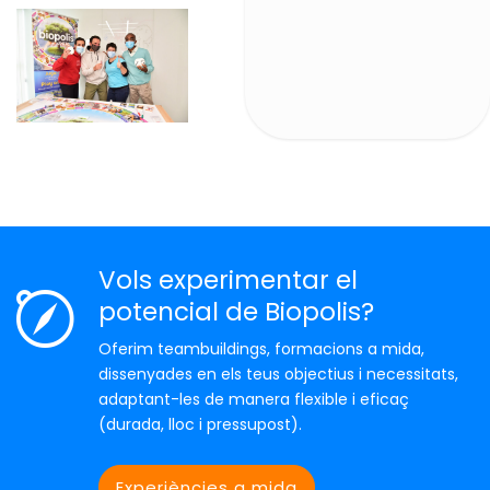
Vols experimentar el
potencial de Biopolis?
Oferim teambuildings, formacions a mida,
dissenyades en els teus objectius i necessitats,
adaptant-les de manera flexible i eficaç
(durada, lloc i pressupost).
Experiències a mida