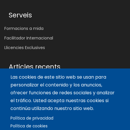
Serveis
Formacions a mida
Facilitador Internacional
Llicencies Exclusives
Articles recents
Las cookies de este sitio web se usan para
Les 5 Competències Clau que Transformen l'Aula: Inspira,
Connecta i Empodera
personalizar el contenido y los anuncios,
11 oct. 2024
ofrecer funciones de redes sociales y analizar
Beneficis del Joc en l'Aprenentatge per a Adolescents
el tráfico. Usted acepta nuestras cookies si
9 ag. 2024
continúa utilizando nuestro sitio web.
Les 5 etapes en l'evolució del Networking
Política de privacidad
23 maig 2024
Política de cookies