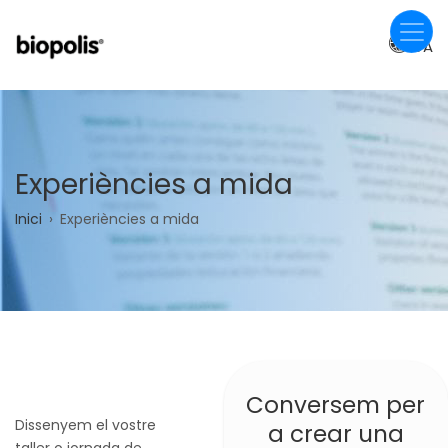
Vés
al
CA
contingut
Experiències a mida
Fil
Inici
Experiències a mida
d'ariadna
Conversem per
Dissenyem el vostre
a crear una