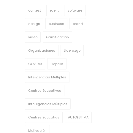
contest
event
software
design
business
brand
video
Gamificación
Organizaciones
Liderazgo
COVID19
Biopolis
Inteligencias Múltiples
Centros Educativos
Intel·ligències Múltiples
Centres Educatius
AUTOESTIMA
Motivación