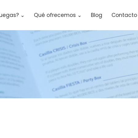
uegas? ⌄
Qué ofrecemos ⌄
Blog
Contacto