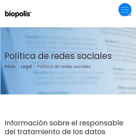
Pasar
al
ES
contenido
principal
Política de redes sociales
Sobrescribir
Inicio
Legal
Política de redes sociales
enlaces
de
ayuda
a
Información sobre el responsable
la
del tratamiento de los datos