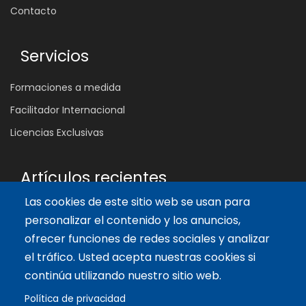
Contacto
Servicios
Formaciones a medida
Facilitador Internacional
Licencias Exclusivas
Artículos recientes
Las cookies de este sitio web se usan para
¿Por qué muchas reuniones no cambian nada?
personalizar el contenido y los anuncios,
4 Ago 2026
ofrecer funciones de redes sociales y analizar
Las 5 Competencias Clave que Transforman el Aula:
Inspira, Conecta y Empodera
el tráfico. Usted acepta nuestras cookies si
11 Oct 2024
continúa utilizando nuestro sitio web.
Los 3 enfoques que inspiran el diseño del tablero de Biopolis
Política de privacidad