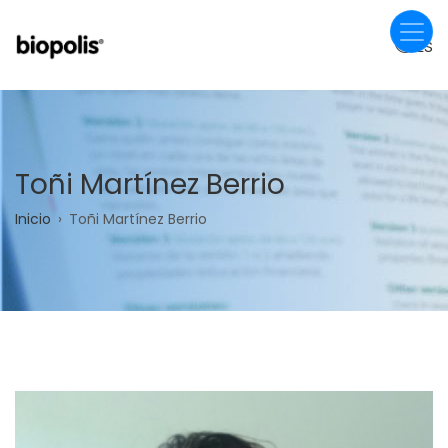
Pasar
al
ES
contenido
principal
Toñi Martínez Berrio
Sobrescribir
Inicio
Toñi Martínez Berrio
enlaces
de
ayuda
a
la